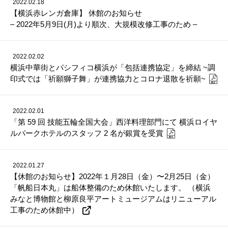
2022.02.18
【横浜赤レンガ倉庫】 休館のお知らせ
– 2022年5月9日(月)より順次、大規模改修工事のため –
2022.02.02
横浜中華街とパシフィコ横浜が「包括連携協定」を締結 ~調
印式では「祈願獅子舞」が連携協力とコロナ退散を祈願~
2022.02.01
「第 59 回 技能五輪全国大会」西洋料理部門にて 横浜ロイヤ
ルパークホテルのスタッフ 2 名が銀賞を受賞
2022.01.27
【休館のお知らせ】2022年１月28日（金）〜2月25日（金）
「帆船日本丸」は船体整備のため休館いたします。 （横浜
みなと博物館と柳原良平アートミュージアムはリニューアル
工事のため休館中）