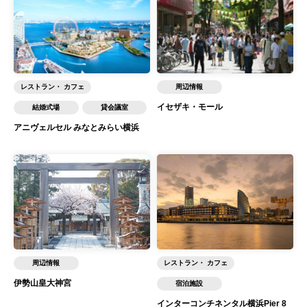
レストラン・ カフェ
周辺情報
イセザキ・モール
結婚式場
貸会議室
アニヴェルセル みなとみらい横浜
周辺情報
レストラン・ カフェ
伊勢山皇大神宮
宿泊施設
インターコンチネンタル横浜Pier 8