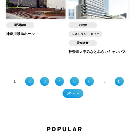
周辺情報
その他
神奈川県民ホール
レストラン・ カフェ
貸会議室
神奈川大学みなとみらいキャンパス
1
2
3
4
5
6
…
8
次へ »
POPULAR