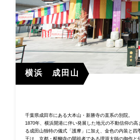
横浜 成田山
千葉県成田市にある大本山・新勝寺の直系の別院。
1870年、横浜開港に伴い発展した地元の不動信仰の高
る成田山独特の儀式「護摩」に加え、金色の内装と四
王は、京都・醍醐寺の開祖者である理源大師の御作と