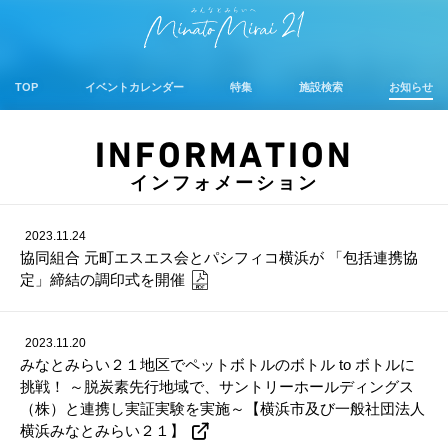
TOP
イベントカレンダー
特集
施設検索
お知らせ
INFORMATION
インフォメーション
2023.11.24
協同組合 元町エスエス会とパシフィコ横浜が 「包括連携協
定」締結の調印式を開催
2023.11.20
みなとみらい２１地区でペットボトルのボトル to ボトルに
挑戦！ ～脱炭素先行地域で、サントリーホールディングス
（株）と連携し実証実験を実施～【横浜市及び一般社団法人
横浜みなとみらい２１】