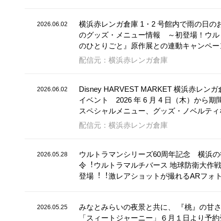
横浜赤レンガ倉庫 1・2 号館内で雨の日
2026.06.02
のグッズ・メニュー情報 ～初登場！ウルト
のひとりごと』原作展との連動キャンペー
配信元：横浜赤レンガ倉庫
Disney HARVEST MARKET 横浜
2026.06.02
イベント 2026 年 6 月 4 日（木
スペシャルメニュー、グッズ・ノベルティ
配信元：横浜赤レンガ倉庫
ウルトラマンシリーズ60周年記念 横浜
2026.05.28
令︕ウルトラマルチバース 地球防衛⼤作戦
登場︕︕激レアショットが撮れるARフォ
みなとみらいの夜景と共に、 『桃』の甘
2026.05.25
「スィートジャーニー」６月１日より予約