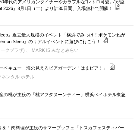
0年代のアメリカンダイナーやカラフルな“レトロ可愛い”が溢
nset 2026』8月1日（土）より計30日間、入場無料で開催！
 Sleep』過去最大規模のイベント「横浜でみっけ！ポケモンねが
mon Sleep』のリアルイベントに遊びに行こう！
プラザ) 、 MARK IS みなとみらい
ーベキュー 海の見えるビアガーデン「はまビア！」
チネンタル ホテル
産の桃が主役の「桃アフタヌーンティー」横浜ベイホテル東急
祭りを！肉料理が主役のサマーブッフェ「トスカフェスティバー