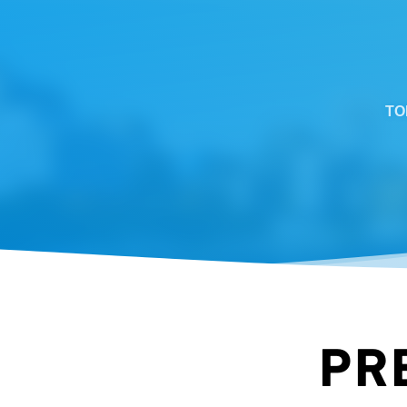
TO
PR