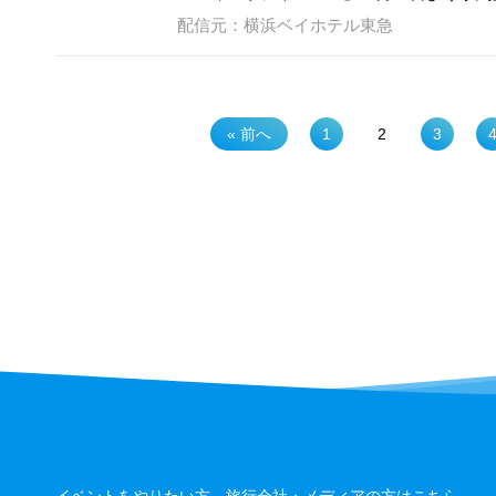
配信元：横浜ベイホテル東急
« 前へ
1
2
3