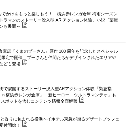
のおでかけをもっと楽しもう！ 横浜赤レンガ倉庫 梅雨シーズン
ラマンのストーリー没入型 AR アクション体験、小説『薬屋
ンも展開～
赤レンガ倉庫店「くまのプーさん」原作 100 周年を記念したスペシャル
）から期間限定で開催 プーさんと仲間たちがデザインされたエリアや
なども登場
の街で展開するストーリー没⼊型ARアクション体験「緊急指
 in 横浜⾚レンガ倉庫」 新ヒーロー「ウルトラマンテオ」も
トスポットを含むコンテンツ情報全⾯解禁
さと香りに包まれる横浜ベイホテル東急が贈るデザートブッフェ
受付開始！