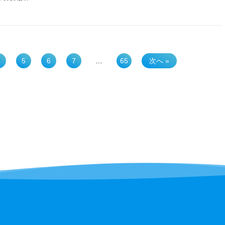
4
5
6
7
…
65
次へ »