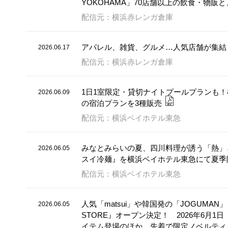
YOKOHAMA」70店舗以上の飲食・物販
配信元：横浜赤レンガ倉庫
アパレル、雑貨、グルメ…人気店舗が集結！「FUN
2026.06.17
配信元：横浜赤レンガ倉庫
1日1室限定・貸切ナイトプールプランも
2026.06.09
の宿泊プランを3種販売
配信元：横浜ベイホテル東急
みなとみらいの夏、四川料理が誘う「熱」
2026.06.05
スイ冷麺』を横浜ベイホテル東急にて夏季
配信元：横浜ベイホテル東急
人気「matsui」や韓国発の「JOGUMAN」
2026.06.05
STORE』オープン決定！ 2026年6月
イテム登場のほか、先着で限定ノベルティ