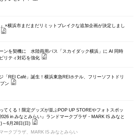
使』×横浜市まだまだリミットブレイクな追加企画が決定しまし
ンを契機に 水陸両用バス「スカイダック横浜」に AI 同時
ビリティ対応を強化
REI Café」誕生！横浜東急REIホテル、フリーソフトドリ
ープン
くる！限定グッズが並ぶPOP UP STOREやフォトスポッ
6 in みなとみらい』ランドマークプラザ・MARK IS みなと
～6月28日(日)
クプラザ、MARK IS みなとみらい