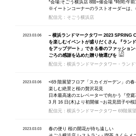
*会場:そごう横浜店 8階=催会場 *時間:午前
※イートンコーナーのラストオーダーは、各
配信元：そごう横浜店
– 横浜ランドマークタワー 2023 SPRIN
2023.03.06
を楽しむイベントが盛りだくさん 『ランド
をアップデート」できる春のファッション
ごろの感謝を込めた贈り物選びを
配信元：横浜ランドマークタワー・ランド
<69 階展望フロア「スカイガーデン」の
2023.03.06
楽しむ絶景と桜の贅沢花見
日本最高速のエレベーターで向かう『空庭花
3 月 16 日(木)より初開催 ~お花見団
配信元：横浜ランドマークタワー 69階展
春の便り 桜の開花が待ち遠しい
2023.03.03
そごう横浜店 レストラン・喫茶 さくらメ