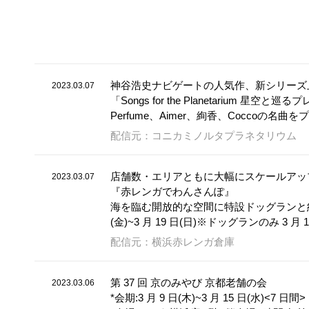
神谷浩史ナビゲートの人気作、新シリーズ
2023.03.07
「Songs for the Planetarium 星空と
Perfume、Aimer、絢香、Coccoの名
配信元：コニカミノルタプラネタリウム
店舗数・エリアともに大幅にスケールアッ
2023.03.07
『赤レンガでわんさんぽ』
海を臨む開放的な空間に特設ドッグランと約 10
(金)~3 月 19 日(日)※ドッグランのみ 3 月 1
配信元：横浜赤レンガ倉庫
第 37 回 京のみやび 京都老舗の会
2023.03.06
*会期:3 月 9 日(木)~3 月 15 日(水)<7 日間>