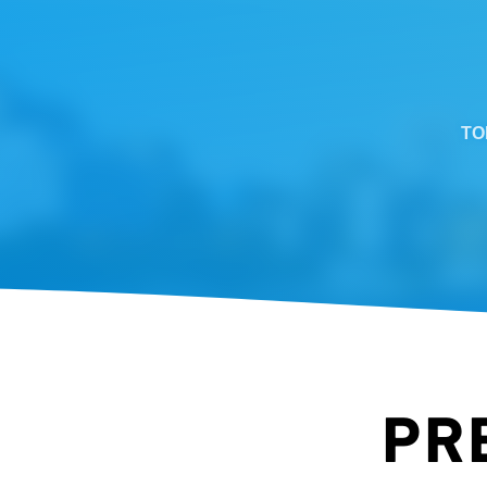
TO
PR