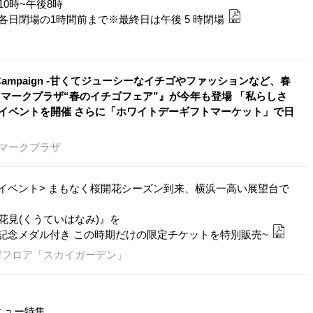
10時~午後8時
日閉場の1時間前まで※最終日は午後 5 時閉場
G Campaign -甘くてジューシーなイチゴやファッションなど、春
マークプラザ“春のイチゴフェア”』が今年も登場 「私らしさ
イベントを開催 さらに「ホワイトデーギフトマーケット」で日
マークプラザ
春イベント> まもなく桜開花シーズン到来、横浜一高い展望台で
見(くうていはなみ)』を
子や桜記念メダル付き この時期だけの限定チケットを特別販売~
望フロア「スカイガーデン」
ニュー特集