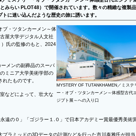
みらい PLOT48）で開催されています。数々の精緻な複製
ジプトに迷い込んだような歴史の旅に誘います。
リー・オブ・ツタンカーメン～体
古屋大学デジタル人文社
）氏の監修のもと、2024
カーメンの副葬品のスーパ
のミニア大学美術学部の
されたものです。
MYSTERY OF TUTANKHAMEN／ミステ
ー・オブ・ツタンカーメン～体感型古代
室などによって、壮大な
ジプト展～への入り口
「永遠の０」「ゴジラー１.０」で日本アカデミー賞最優秀美術
大プラミッドの3Dデータの計測などを行った市川泰雅氏が担当