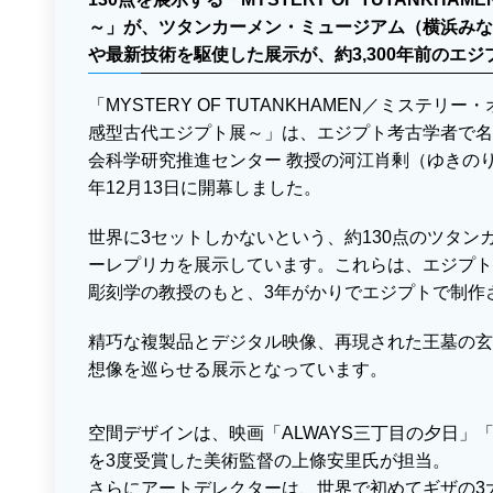
～」が、ツタンカーメン・ミュージアム（横浜みなと
や最新技術を駆使した展示が、約3,300年前のエ
「MYSTERY OF TUTANKHAMEN／ミステ
感型古代エジプト展～」は、エジプト考古学者で名
会科学研究推進センター 教授の河江肖剰（ゆきのり
年12月13日に開幕しました。
世界に3セットしかないという、約130点のツタン
ーレプリカを展示しています。これらは、エジプト
彫刻学の教授のもと、3年がかりでエジプトで制作
精巧な複製品とデジタル映像、再現された王墓の玄
想像を巡らせる展示となっています。
空間デザインは、映画「ALWAYS三丁目の夕日」
を3度受賞した美術監督の上條安里氏が担当。
さらにアートデレクターは、世界で初めてギザの3