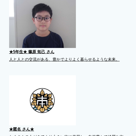
★5年生★ 篠原 拓己 さん
人と人との交流がある、豊かでよりよく暮らせるような未来。
★匿名 さん★