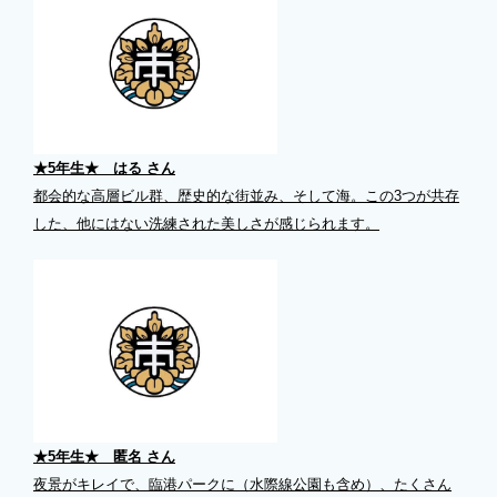
★5年生★ はる さん
都会的な高層ビル群、歴史的な街並み、そして海。この3つが共存
した、他にはない洗練された美しさが感じられます。
★5年生★ 匿名 さん
夜景がキレイで、臨港パークに（水際線公園も含め）、たくさん