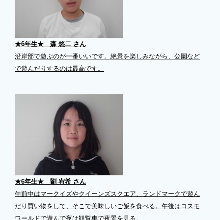
★6年生★ 森 悠二 さん
沿岸部で遊ぶのが一番いいです。絶景を楽しみながら、公園など
で遊んだりするのは最高です。
★6年生★ 劉 宥希 さん
午前中はマークイズやクイーンズスクエア、ランドマークで遊ん
だり買い物をして、そこで美味しいご飯を食べる。午後はコスモ
ワールドで遊んで夜は観覧車で夜景を見る。