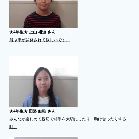
★4年生★ 上山 禮道 さん
飛ぶ車が開発されて欲しいです。
★4年生★ 田邉 結唯 さん
みんなが楽しめて親切で相手を大切にしたり、助け合ったりする
町。