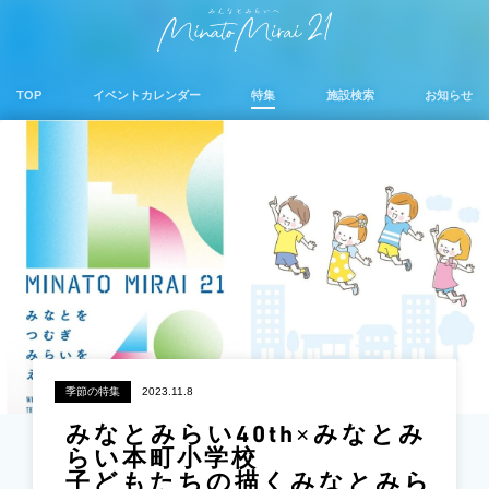
TOP
イベントカレンダー
特集
施設検索
お知らせ
季節の特集
2023.11.8
みなとみらい40th×みなとみ
らい本町小学校
子どもたちの描くみなとみら