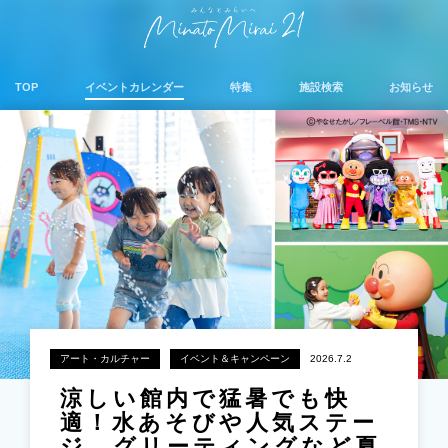
TOP
イベントカレンダー
特集
施設検索
お知らせ
アート・カルチャー
イベント＆キャンペーン
2026.7.2
涼しい館内で猛暑でも快
適！水あそびや人気ステー