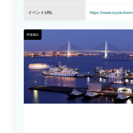
イベントURL
https://www.icyokoham