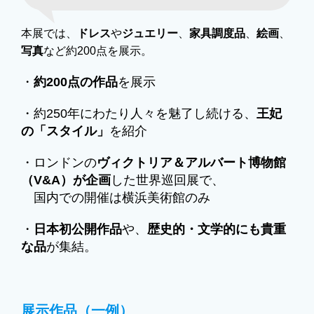
本展では、
ドレス
や
ジュエリー
、
家具調度品
、
絵画
、
写真
など約200点を展示。
・
約200点の作品
を展示
・約250年にわたり人々を魅了し続ける、
王妃
の「スタイル」
を紹介
・ロンドンの
ヴィクトリア＆アルバート博物館
（V&A）が企画
した世界巡回展で、
国内での開催は横浜美術館のみ
・
日本初公開作品
や、
歴史的・文学的にも貴重
な品
が集結。
展示作品（一例）