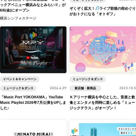
ックアベニュー横浜みなとみらいⅡ」が
ぞくぞく拡大！
ライブ前後の街めぐり
6/6(金)にオープン
がおトクになる「オトギフ」
横浜シンフォステージ
イベント＆キャンペーン
ミュージック＆ダンス
ミュージック＆ダンス
2026.6.29
新店舗・新商品
2023.10.5
「Music Port YOKOHAMA」YouTube
Ｋアリーナ横浜を中心とした、音楽と飲
Music Playlist 2026年7月公演をUPしま
食とエンタメを同時に楽しめる「ミュー
した♪
ジックテラス」がオープン！