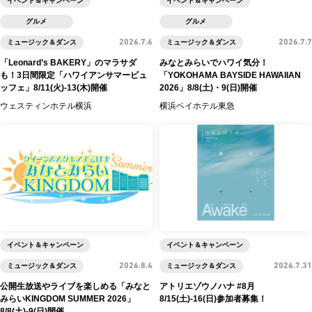
イベント＆キャンペーン
イベント＆キャンペーン
グルメ
グルメ
ミュージック＆ダンス
2026.7.6
ミュージック＆ダンス
2026.7.7
「Leonard’s BAKERY」のマラサダ
みなとみらいでハワイ気分！
も！3日間限定「ハワイアンサマービュ
「YOKOHAMA BAYSIDE HAWAIIAN
ッフェ」8/11(火)-13(木)開催
2026」8/8(土)・9(日)開催
ウェスティンホテル横浜
横浜ベイホテル東急
イベント＆キャンペーン
イベント＆キャンペーン
ミュージック＆ダンス
2026.8.4
ミュージック＆ダンス
2026.7.31
公開生放送やライブを楽しめる「みなと
アトリエゾウノハナ #8月
みらいKINGDOM SUMMER 2026」
8/15(土)-16(日)参加者募集！
8/8(土)-9(日)開催