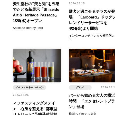
資生堂社の“美と知”を五感
2026.04.15
でたどる新展示「Shiseido
愛犬と過ごせるテラスが登
Art & Heritage Passage」
場 「Larboard」ドッグ
1/28(水)オープン
レンドリーサービスを
Shiseido Beauty Park
4/24(金)より開始
インターコンチネンタル横浜Pier
8
イベント＆キャンペーン
グルメ
2026.03.
バーから始める大人の横浜
2026.03.26
時間 「エクセレントプラ
＜ファスティングステイ
ン」登場
＞ 心身を整える“都市型
リトリート”予約受付開始
横浜ベイホテル東急