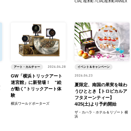
CIAL 桜木町 / CIAL桜木町ANNEX
アート・カルチャー
2026.04.28
イベント＆キャンペーン
GW「横浜トリックアート
2026.04.23
迷宮館」に新登場！ “絵
ス
夏限定、南国の果実を味わ
が動く”トリックアート体
うひととき【トロピカルア
験
フタヌーンティー】
横浜ワールドポーターズ
4/25(土)より予約開始
ザ・カハラ・ホテル＆リゾート 横
浜