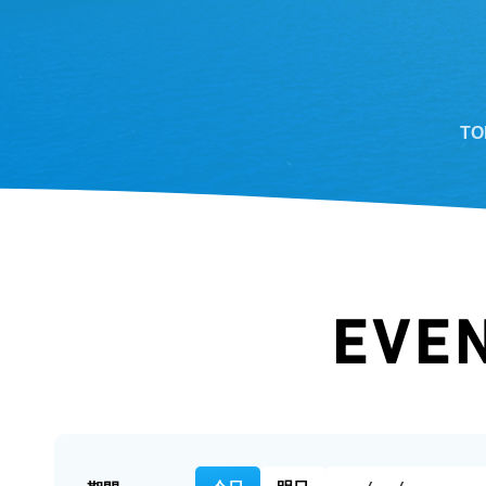
TO
EVE