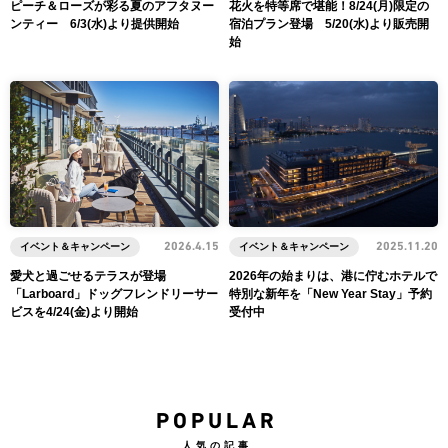
ピーチ＆ローズが彩る夏のアフタヌー
花火を特等席で堪能！8/24(月)限定の
ンティー 6/3(水)より提供開始
宿泊プラン登場 5/20(水)より販売開
始
イベント＆キャンペーン
2026.4.15
イベント＆キャンペーン
2025.11.20
愛犬と過ごせるテラスが登場
2026年の始まりは、港に佇むホテルで
「Larboard」ドッグフレンドリーサー
特別な新年を「New Year Stay」予約
ビスを4/24(金)より開始
受付中
POPULAR
人気の記事