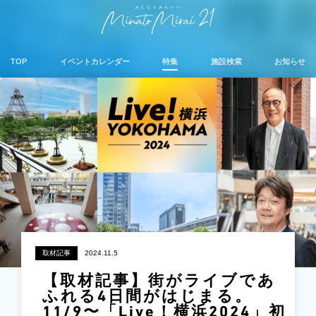
TOP
イベントカレンダー
特集
施設検索
お知らせ
取材記事
2024.11.5
【取材記事】街がライブであ
ふれる4日間がはじまる。
11/9〜「Live！横浜2024」初