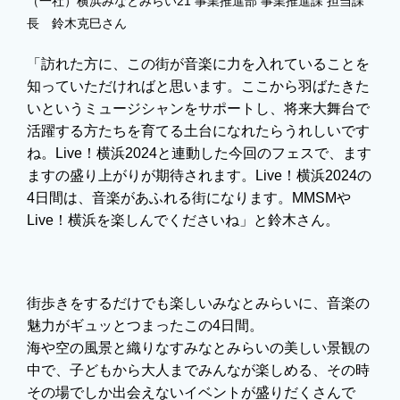
（一社）横浜みなとみらい21 事業推進部 事業推進課 担当課
長 鈴木克巳さん
「訪れた方に、この街が音楽に力を入れていることを
知っていただければと思います。ここから羽ばたきた
いというミュージシャンをサポートし、将来大舞台で
活躍する方たちを育てる土台になれたらうれしいです
ね。Live！横浜2024と連動した今回のフェスで、ます
ますの盛り上がりが期待されます。Live！横浜2024の
4日間は、音楽があふれる街になります。MMSMや
Live！横浜を楽しんでくださいね」と鈴木さん。
街歩きをするだけでも楽しいみなとみらいに、音楽の
魅力がギュッとつまったこの4日間。
海や空の風景と織りなすみなとみらいの美しい景観の
中で、子どもから大人までみんなが楽しめる、その時
その場でしか出会えないイベントが盛りだくさんで