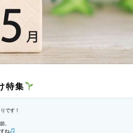
け特集
まりです！
節。
すね