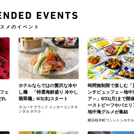
NDED EVENTS
スメのイベント
ホテルならではの贅沢な冷や
時間無制限で楽しむ「
麺フェ
し麺 「特選海鮮盛り 冷やし
ンチビュッフェ～地中
だれ
翡翠麺」6/3(水)スタート
ア～」8/31(月)まで開
ーストビーフやパエリ
ヨコハマ グランド インターコンチネ
ンタル ホテル
地中海グルメが集結
横浜桜木町ワシントンホテ