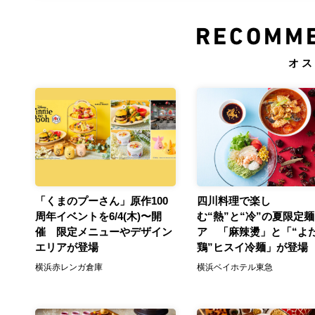
RECOMME
オス
「くまのプーさん」原作100
四川料理で楽し
周年イベントを6/4(木)〜開
む“熱”と“冷”の夏限定
催 限定メニューやデザイン
ア 「麻辣燙」と「“よ
エリアが登場
鶏”ヒスイ冷麺」が登場
横浜赤レンガ倉庫
横浜ベイホテル東急