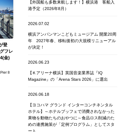
【外国船も多数来航します！】横浜港 客船入
港予定（2026年8月）
2026.07.02
横浜アンパンマンこどもミュージアム 開業20周
年 2027年春、移転後初の大規模リニューアル
が登
が決定！
ッグフレ
(金)
2026.06.23
er 8
【Ｋアリーナ横浜】英国音楽業界誌『IQ
Magazine』の「Arena Stars 2026」に選出
2026.06.18
【ヨコハマ グランド インターコンチネンタル
ホテル】～ホテルブッフェで消費されなかった
果物を動物たちのおやつに～食品ロス削減のた
めの連携施策が「定例プログラム」としてスタ
ート