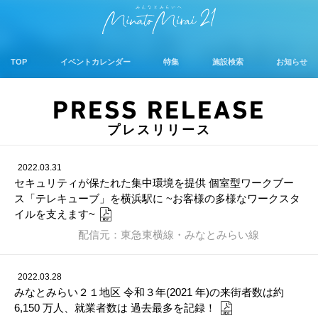
TOP
イベントカレンダー
特集
施設検索
お知らせ
PRESS RELEASE
プレスリリース
2022.03.31
セキュリティが保たれた集中環境を提供 個室型ワークブー
ス「テレキューブ」を横浜駅に ~お客様の多様なワークスタ
イルを支えます~
配信元：東急東横線・みなとみらい線
2022.03.28
みなとみらい２１地区 令和３年(2021 年)の来街者数は約
6,150 万人、就業者数は 過去最多を記録！