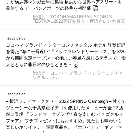
手が横浜赤レンガ倉庫に集結!横浜から世界へアスリートを
発信する アーバンスポーツの祭典を初開催
配信元：YOKOHAMA URBAN SPORTS
FESTIVAL 2022実行委員会・横浜赤レンガ倉庫
2022.03.09
ヨコハマ グランド インターコンチネンタル ホテル 昨秋好評
を得た “海に一番近い”「ドッグフレンドリーテラス」を 3/26
から期間限定オープン ~ 心地よい春風を感じるテラスで、愛
犬とともに非日常のひとときを ~
配信元：ヨコハマ グランド インターコンチネ
ンタル ホテル
2022.03.09
– 横浜ランドマークタワー 2022 SPRING Campaign – 甘くて
ジューシーな千葉県産イチゴを使用したメニューが全 22 店
舗に登場 『ランドマークプラザで春を楽しむ イチゴグルメ
フェア』 プチプレゼントにもおすすめ。見た目も味わいも
楽しいホワイトデー限定商品も。 『ホワイトデーギフトマ