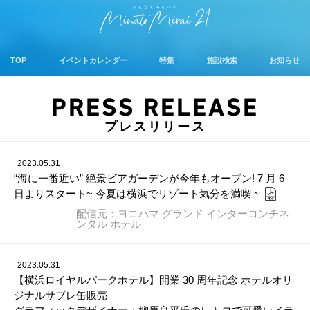
TOP
イベントカレンダー
特集
施設検索
お知らせ
PRESS RELEASE
プレスリリース
2023.05.31
“海に一番近い” 絶景ビアガーデンが今年もオープン! 7 月 6
日よりスタート~ 今夏は横浜でリゾート気分を満喫 ~
配信元：ヨコハマ グランド インターコンチネ
ンタル ホテル
2023.05.31
【横浜ロイヤルパークホテル】開業 30 周年記念 ホテルオリ
ジナルサブレ缶販売