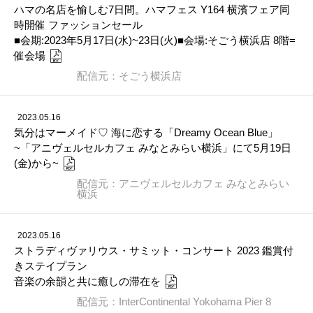
ハマの名店を愉しむ7日間。ハマフェス Y164 横濱フェア同
時開催 ファッションセール
■会期:2023年5月17日(水)~23日(火)■会場:そごう横浜店 8階=
催会場
配信元：そごう横浜店
2023.05.16
気分はマーメイド♡ 海に恋する「Dreamy Ocean Blue」
~「アニヴェルセルカフェ みなとみらい横浜」にて5月19日
(金)から~
配信元：アニヴェルセルカフェ みなとみらい
横浜
2023.05.16
ストラディヴァリウス・サミット・コンサート 2023 鑑賞付
きステイプラン
音楽の余韻と共に癒しの滞在を
配信元：InterContinental Yokohama Pier 8