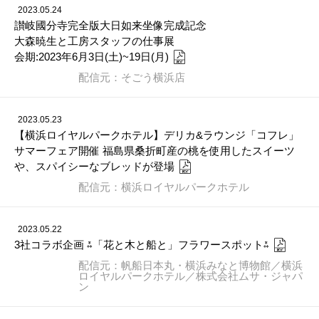
2023.05.24
讃岐國分寺完全版大日如来坐像完成記念
大森暁生と工房スタッフの仕事展
会期:2023年6月3日(土)~19日(月)
配信元：そごう横浜店
2023.05.23
【横浜ロイヤルパークホテル】デリカ&ラウンジ「コフレ」
サマーフェア開催 福島県桑折町産の桃を使用したスイーツ
や、スパイシーなブレッドが登場
配信元：横浜ロイヤルパークホテル
2023.05.22
3社コラボ企画 ⁂「花と木と船と」フラワースポット⁂
配信元：帆船日本丸・横浜みなと博物館／横浜
ロイヤルパークホテル／株式会社ムサ・ジャパ
ン