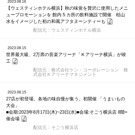
2023.08.16
【ウェスティンホテル横浜】秋の味覚を贅沢に使用したメニ
ュープロモーションを 館内 5 カ所の飲料施設で開催 枯山
水をイメージした初の和風アフタヌーンティーも
配信元：ウェスティンホテル横浜
2023.08.15
世界最大級、2万席の音楽アリーナ「Ｋアリーナ横浜」が竣
工
配信元：株式会社ケン・コーポレーション 株
式会社Ｋアリーナマネジメント
2023.08.15
27店が初登場。各地の味自慢が集う。初開催 「うまいもの
大会」
■会期:2023年8月17日(木)~23日(水)■会場:そごう横浜店 8階=
催会場
配信元：そごう横浜店