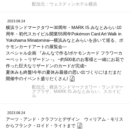
配信元：ウェスティンホテル横浜
2023.08.24
横浜ランドマークタワー30周年・MARK IS みなとみらい10
周年・初代スカイビル開業55周年Pokémon Card Art Walk in
Yokohama Minatomirai―横浜みなとみらいを歩いて巡る、ポ
ケモンカードアートの展覧会―
スペシャル企画 『みんなで作る!ポケモンカード フラワーカ
ーペット – リザードン -』 ~約500名のお客様と一緒にお花で
作った巨大なリザードンのカードが完成~
夏休みも終盤!今年の夏休み最後の思い出づくりに!まだまだ
開催中のイベント盛りだくさん!
配信元：横浜ランドマークタワー・ランドマー
クプラザ、MARK IS みなとみらい、スカイビ
ル
2023.08.24
アーツ・アンド・クラフツとデザイン ウィリアム・モリス
からフランク・ロイド・ライトまで