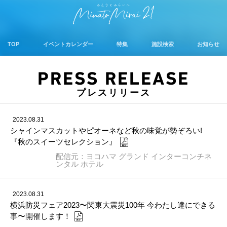
TOP
イベントカレンダー
特集
施設検索
お知らせ
PRESS RELEASE
プレスリリース
2023.08.31
シャインマスカットやピオーネなど秋の味覚が勢ぞろい!
『秋のスイーツセレクション』
配信元：ヨコハマ グランド インターコンチネ
ンタル ホテル
2023.08.31
横浜防災フェア2023〜関東大震災100年 今わたし達にできる
事〜開催します！