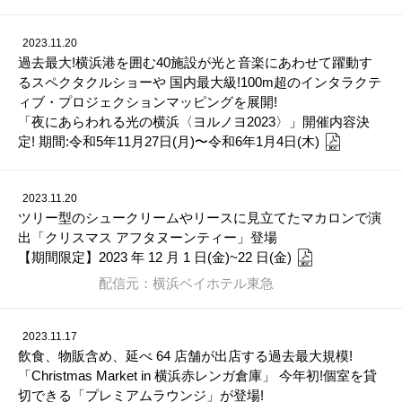
2023.11.20
過去最大!横浜港を囲む40施設が光と音楽にあわせて躍動す
るスペクタクルショーや 国内最大級!100m超のインタラクテ
ィブ・プロジェクションマッピングを展開!
「夜にあらわれる光の横浜〈ヨルノヨ2023〉」開催内容決
定! 期間:令和5年11月27日(月)〜令和6年1月4日(木)
2023.11.20
ツリー型のシュークリームやリースに見立てたマカロンで演
出「クリスマス アフタヌーンティー」登場
【期間限定】2023 年 12 月 1 日(金)~22 日(金)
配信元：横浜ベイホテル東急
2023.11.17
飲食、物販含め、延べ 64 店舗が出店する過去最大規模!
「Christmas Market in 横浜赤レンガ倉庫」 今年初!個室を貸
切できる「プレミアムラウンジ」が登場!