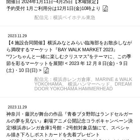
開催日 2024年1月11日~4月25日【木曜限定】
予約受付 1月ご利用分は12月1日(金)10時より
配信元：横浜ベイホテル東急
2023.11.29
【4 施設合同開催】横浜みなとみらい臨海部をお散歩しなが
ら満喫するマーケット『BAY WALK MARKET 2023』
“ワンちゃんと一緒に楽しむクリスマス”をテーマに、この季
節を彩るマーケットを展開! < 2023 年 12 月 8 日(金)・9 日
(土)・10 日(日) >
配信元：横浜赤レンガ倉庫、MARINE & WALK
YOKOHAMA、 横浜ハンマーヘッド、DREAM
DOOR YOKOHAMA HAMMERHEAD
2023.11.29
神奈川・藤沢が舞台の作品『青春ブタ野郎はランドセルガー
ルの夢を見ない』劇場アニメ公開記念コラボキャンペーン決
定!横浜赤レンガ倉庫1号館・2号館対象店舗にて、スペシャ
ル描き下ろしポストカードを先着プレゼント