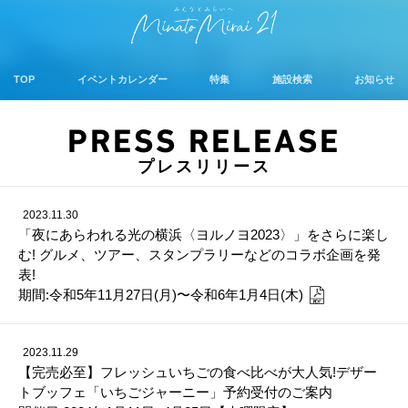
TOP
イベントカレンダー
特集
施設検索
お知らせ
PRESS RELEASE
プレスリリース
2023.11.30
「夜にあらわれる光の横浜〈ヨルノヨ2023〉」をさらに楽し
む! グルメ、ツアー、スタンプラリーなどのコラボ企画を発
表!
期間:令和5年11月27日(月)〜令和6年1月4日(木)
2023.11.29
【完売必至】フレッシュいちごの食べ比べが大人気!デザー
トブッフェ「いちごジャーニー」予約受付のご案内